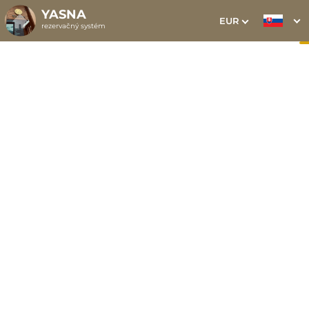
YASNA
EUR
rezervačný systém
1. Výber pobytu
2. Doplnkové služby
3. Vaše údaje
Dátum príchodu
Dátum odchodu
Prosím vyberte
Prosím vyberte
Najvýhodnejšie ceny priamo
na webe